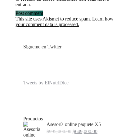
entrada.
Post comment
This site uses Akismet to reduce spam.
Learn how
your comment data is processed.
Sígueme en Twitter
Tweets by ElNutriDice
Productos
Asesoría online paquete X5
Original
Current
$
995,000.00
$
649,000.00
price
price