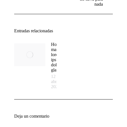
nada
Entradas relacionadas
How to
make
lorem
ipsum
dolor sit
glavrida
12
abril,
2020
Deja un comentario