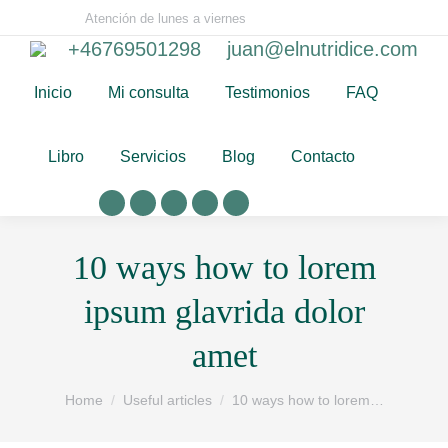
Atención de lunes a viernes
Search:
+46769501298
juan@elnutridice.com
Inicio
Mi consulta
Testimonios
FAQ
Libro
Servicios
Blog
Contacto
Whatsapp
X
Instagram
Facebook
YouTube
page
page
page
page
page
10 ways how to lorem
opens
opens
opens
opens
opens
in
in
in
in
in
ipsum glavrida dolor
new
new
new
new
new
window
window
window
window
window
amet
You are here:
Home
Useful articles
10 ways how to lorem…