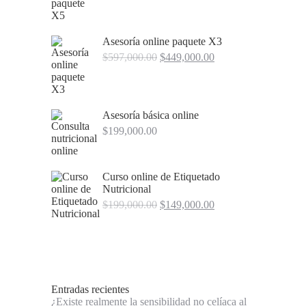
was:
is:
$995,000.00.
$649,000.00.
Asesoría online paquete X3
Original
Current
$
597,000.00
$
449,000.00
price
price
was:
is:
$597,000.00.
$449,000.00.
Asesoría básica online
$
199,000.00
Curso online de Etiquetado
Nutricional
Original
Current
$
199,000.00
$
149,000.00
price
price
was:
is:
$199,000.00.
$149,000.00.
Entradas recientes
¿Existe realmente la sensibilidad no celíaca al