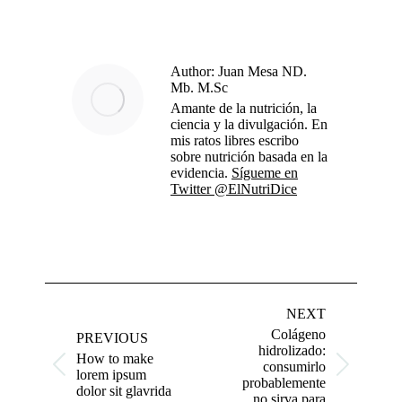
on
on
on
on
X
Facebook
WhatsApp
LinkedIn
Author:
Juan Mesa ND.
Mb. M.Sc
Amante de la nutrición, la
ciencia y la divulgación. En
mis ratos libres escribo
sobre nutrición basada en la
evidencia.
Sígueme en
Twitter @ElNutriDice
Post
navigation
NEXT
Colágeno
PREVIOUS
hidrolizado:
How to make
consumirlo
Previous
Next
lorem ipsum
probablemente
post:
post:
dolor sit glavrida
no sirva para