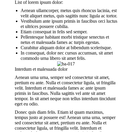
List of lorem ipsum dolor:
Aenean ullamcorper, metus quis rhoncus lacinia, est
velit aliquet metus, quis sagittis nunc ligula ac tortor.
Vestibulum ante ipsum primis in faucibus orci luctus
et ultrices posuere cubilia.
Etiam consequat in felis sed semper.
Pellentesque habitant morbi tristique senectus et
netus et malesuada fames ac turpis egestas.
Curabitur aliquam dolor at bibendum scelerisque.
In consequat, dolor nec cursus accumsan, sit amet
commodo urna libero sit amet felis.
Interdum et malesuada dolor
Aenean urna urna, semper sed consectetur sit amet,
pretium eu ante. Nulla et consectetur ligula, ut fringilla
velit. Interdum et malesuada fames ac ante ipsum
primis in faucibus. Nulla sagittis vel ante sit amet
tempor. In sit amet neque non tellus interdum tincidunt
eget eu odio.
Donec quis diam felis. Etiam id quam maximus,
tempus justo at posuere est! Aenean urna urna, semper
sed consectetur sit amet, pretium eu ante. Nulla et
consectetur ligula, ut fringilla velit. Interdum et